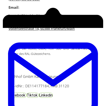
Email
:
kontakt@kirchhof-kanal.de
Addresse:
Voltenseestraße 14, 60388 Frankfurt/Main
Mitglied bei VDRK, DWA, TÜV Süd und Sanitär-Heiz-Klima,
Träger des RAL-Gütezeichens.
Kirchhof GmbH Kanalreinigung
USt-IdNr.: DE114177184, HRB 31120
Facebook
Tiktok
Linkedin